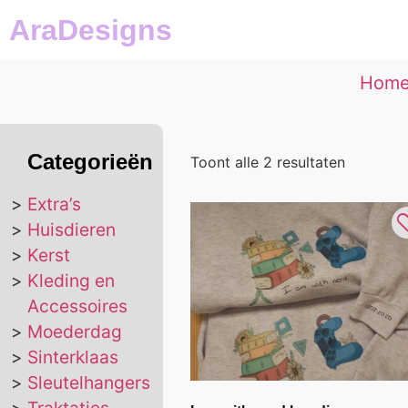
AraDesigns
Hom
Categorieën
Toont alle 2 resultaten
Extra’s
Huisdieren
Kerst
Kleding en
Accessoires
Moederdag
Sinterklaas
Sleutelhangers