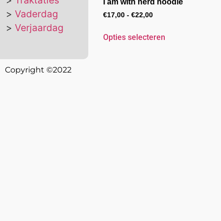
Traktaties
I am with nerd hoodie
Vaderdag
€
17,00
-
€
22,00
Verjaardag
Opties selecteren
Copyright ©2022